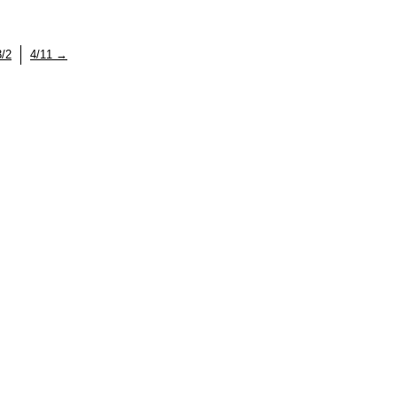
/2
4/11
→